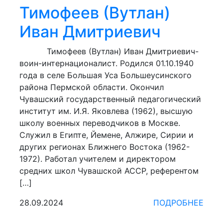
Тимофеев (Вутлан)
Иван Дмитриевич
Тимофеев (Вутлан) Иван Дмитриевич-
воин-интернационалист. Родился 01.10.1940
года в селе Большая Уса Большеусинского
района Пермской области. Окон­чил
Чувашский государственный педагогический
институт им. И.Я. Яковлева (1962), высшую
школу военных переводчиков в Мос­кве.
Служил в Египте, Йемене, Ал­жире, Сирии и
других регионах Ближне­го Востока (1962-
1972). Работал учи­телем и директором
средних школ Чу­вашской АССР, референтом
[…]
28.09.2024
ПОДРОБНЕЕ