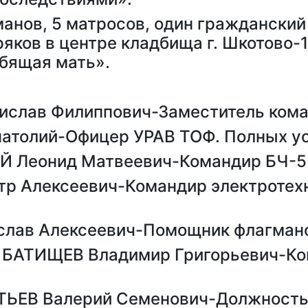
манов, 5 матросов, один гражданский
яков в центре кладбища г. Шкотово-1
бящая мать».
нислав Филиппович-Заместитель кома
натолий-Офицер УРАВ ТОФ. Полных ус
Й Леонид Матвеевич-Командир БЧ-5
тр Алексеевич-Командир электротехн
ислав Алексеевич-Помощник флагман
р БАТИЩЕВ Владимир Григорьевич-Ко
ЬЕВ Валерий Семенович-Должность 