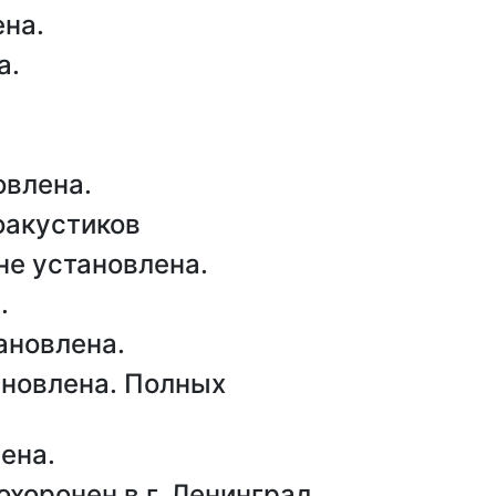
на.
а.
влена.
акустиков
е установлена.
.
ановлена.
новлена. Полных
ена.
оронен в г. Ленинград