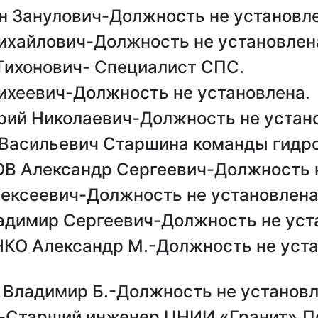
 Занулович-Должность не установле
хайлович-Должность не установлен
ихонович- Специалист СПС.
хеевич-Должность не установлена.
й Николаевич-Должность не устано
асильевич Старшина команды гидро
 Александр Сергеевич-Должность н
ксеевич-Должность не установлена
адимир Сергеевич-Должность не уст
КО Александр М.-Должность не уста
Владимир Б.-Должность не установл
Старший инженер ЦНИИ «Гранит».Пох