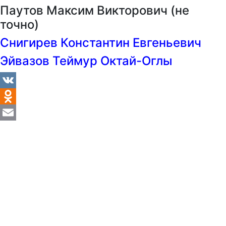
Паутов Максим Викторович (не
точно)
Снигирев Константин Евгеньевич
Эйвазов Теймур Октай-Оглы
VK
Odnoklassniki
Email