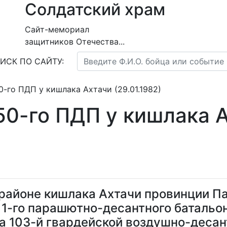
Солдатский храм
Сайт-мемориал
защитников Отечества...
ИСК ПО САЙТУ:
-го ПДП у кишлака Ахтачи (29.01.1982)
50-го ПДП у кишлака 
в районе кишлака Ахтачи провинции П
1-го парашютно-десантного батальон
 103-й гвардейской воздушно-десан