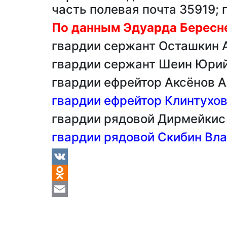
часть полевая почта 35919; 
По данным Эдуарда Бересне
гвардии сержант Осташкин 
гвардии сержант Шеин Юри
гвардии ефрейтор Аксёнов 
гвардии ефрейтор Клинтухо
гвардии рядовой Дирмейкис
гвардии рядовой Скибин Вл
VK
Odnoklassniki
Email