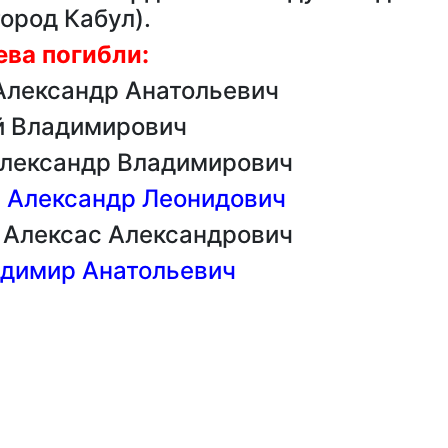
город Кабул).
ва погибли:
Александр Анатольевич
й Владимирович
Александр Владимирович
в Александр Леонидович
 Алексас Александрович
адимир Анатольевич