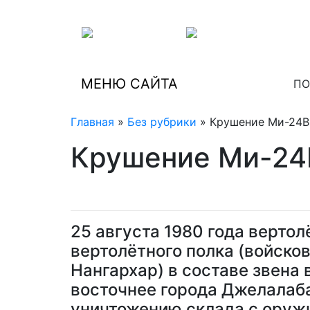
МЕНЮ САЙТА
ПО
Главная
»
Без рубрики
» Крушение Ми-24В 
Крушение Ми-24В
25 августа 1980 года вертол
вертолётного полка (войско
Нангархар) в составе звена
восточнее города Джелалаба
уничтожению склада с оруж