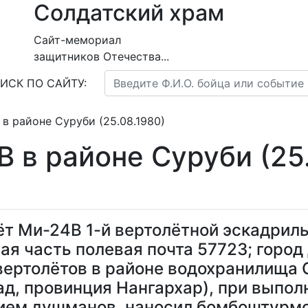
Солдатский храм
Сайт-мемориал
защитников Отечества...
ИСК ПО САЙТУ:
в районе Суруби (25.08.1980)
 в районе Суруби (25.
ёт Ми-24В 1-й вертолётной эскадриль
вая часть полевая почта 57723; горо
 вертолётов в районе водохранилища 
д, провинция Нангархар), при выпол
ием душманов, наносил бомбоштурмо