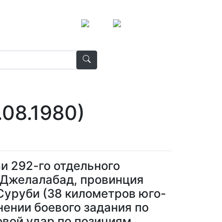
08.1980)
и 292-го отдельного
д Джелалабад, провинция
Суруби (38 километров юго-
нении боевого задания по
вой удар по позициям