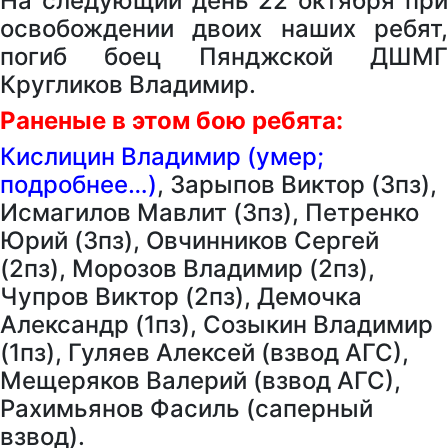
На следующий день 22 октября при
освобождении двоих наших ребят,
погиб боец Пянджской ДШМГ
Кругликов Владимир.
Раненые в этом бою ребята:
Кислицин Владимир (умер;
подробнее…)
, Зарыпов Виктор (3пз),
Исмагилов Мавлит (3пз), Петренко
Юрий (3пз), Овчинников Сергей
(2пз), Морозов Владимир (2пз),
Чупров Виктор (2пз), Демочка
Александр (1пз), Созыкин Владимир
(1пз), Гуляев Алексей (взвод АГС),
Мещеряков Валерий (взвод АГС),
Рахимьянов Фасиль (саперный
взвод).