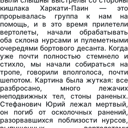
Были слышны выстрелы со стороны
кишлака Харкати-Паин — это
прорывалась группа к нам на
помощь, и в это время прилетели
вертолеты, начали обрабатывать
оба склона нурсами и пулеметными
очередями бортового десанта. Когда
уже почти полностью стемнело и
стихло, мы начали собираться на
тропе, говорили вполголоса, почти
шепотом. Картина была жуткая: все
разбросано, много лежачих
неподвижных тел, стоны раненых.
Стефанович Юрий лежал мертвый,
он погиб от осколочных ранений,
разорвавшихся поблизости нурсов,