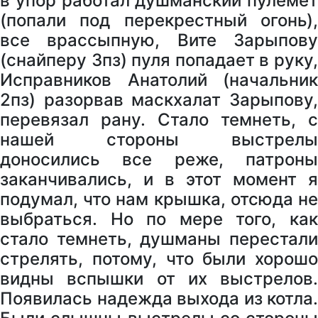
в упор работал душманский пулемет
(попали под перекрестный огонь),
все врассыпную, Вите Зарыпову
(снайперу 3пз) пуля попадает в руку,
Исправников Анатолий (начальник
2пз) разорвав маскхалат Зарыпову,
перевязал рану. Стало темнеть, с
нашей стороны выстрелы
доносились все реже, патроны
заканчивались, и в этот момент я
подумал, что нам крышка, отсюда не
выбраться. Но по мере того, как
стало темнеть, душманы перестали
стрелять, потому, что были хорошо
видны вспышки от их выстрелов.
Появилась надежда выхода из котла.