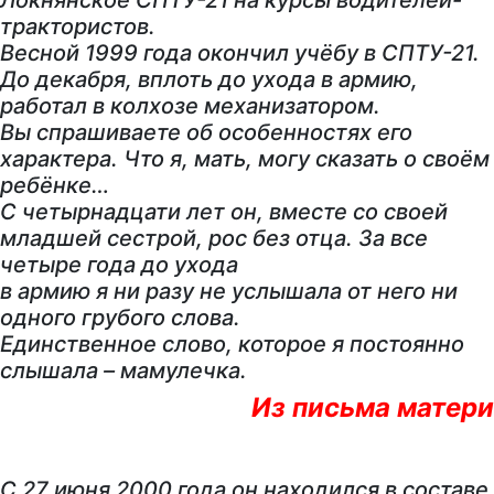
Локнянское СПТУ-21 на курсы водителей-
трактористов.
Весной 1999 года окончил учёбу в СПТУ-21.
До декабря, вплоть до ухода в армию,
работал в колхозе механизатором.
Вы спрашиваете об особенностях его
характера. Что я, мать, могу сказать о своём
ребёнке…
С четырнадцати лет он, вместе со своей
младшей сестрой, рос без отца. За все
четыре года до ухода
в армию я ни разу не услышала от него ни
одного грубого слова.
Единственное слово, которое я постоянно
слышала – мамулечка.
Из письма матери
С 27 июня 2000 года он находился в составе