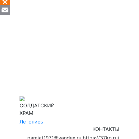
VK
Odnoklassniki
Email
СОЛДАТСКИЙ
ХРАМ
Летопись
КОНТАКТЫ
pamiat1971@yandex.ru https://37kp.ru/