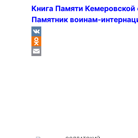
Книга Памяти Кемеровской
Памятник воинам-интернац
VK
Odnoklassniki
Email