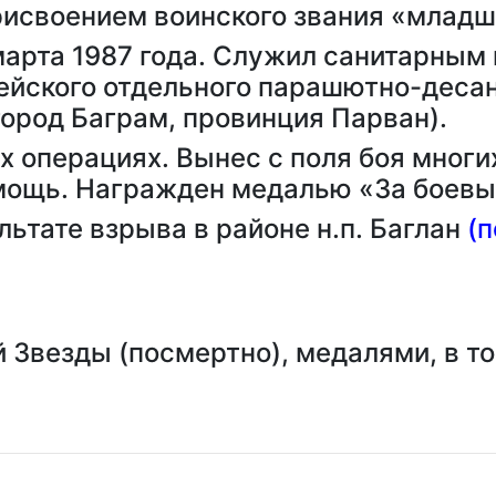
рисвоением воинского звания «младш
марта 1987 года. Служил санитарным
ейского отдельного парашютно-десан
город Баграм, провинция Парван).
х операциях. Вынес с поля боя мног
ощь. Награжден медалью «За боевые
ультате взрыва в районе н.п. Баглан
(
Звезды (посмертно), медалями, в то