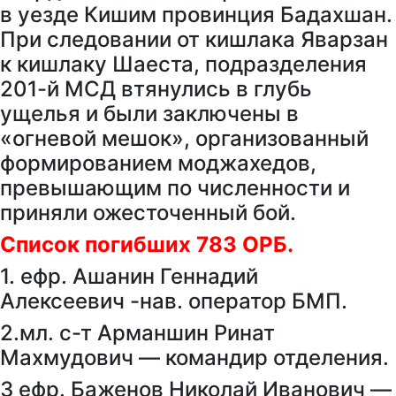
в уезде Кишим провинция Бадахшан.
При следовании от кишлака Яварзан
к кишлаку Шаеста, подразделения
201-й МСД втянулись в глубь
ущелья и были заключены в
«огневой мешок», организованный
формированием моджахедов,
превышающим по численности и
приняли ожесточенный бой.
Список погибших 783 ОРБ.
1. ефр. Ашанин Геннадий
Алексеевич -нав. оператор БМП.
2.мл. с-т Арманшин Ринат
Махмудович — командир отделения.
3 ефр. Баженов Николай Иванович —