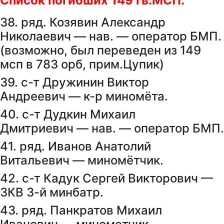
Список погибших 149 гв.МСП.
38. ряд. Козявин Александр
Николаевич — нав. — оператор БМП.
(возможно, был переведен из 149
мсп в 783 орб, прим.Цупик)
39. с-т Дружинин Виктор
Андреевич — к-р миномёта.
40. с-т Дудкин Михаил
Дмитриевич — нав. — оператор БМП.
41. ряд. Иванов Анатолий
Витальевич — миномётчик.
42. с-т Кадук Сергей Викторович —
ЗКВ 3-й минбатр.
43. ряд. Панкратов Михаил