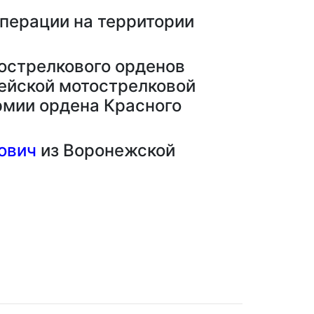
операции на территории
острелкового орденов
дейской мотострелковой
рмии ордена Красного
ович
из Воронежской