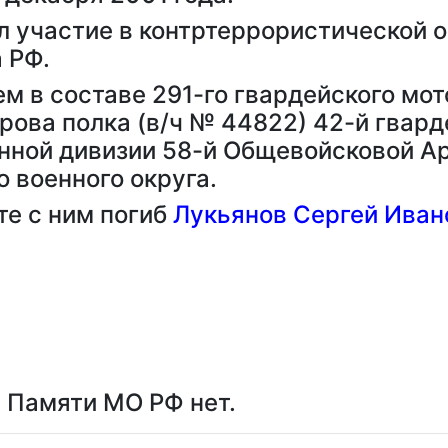
л участие в контртеррористической 
 РФ.
 в составе 291-го гвардейского мот
рова полка (в/ч № 44822) 42-й гвар
нной дивизии 58-й Общевойсковой А
 военного округа.
те с ним погиб
Лукьянов Сергей Иван
е Памяти МО РФ нет.