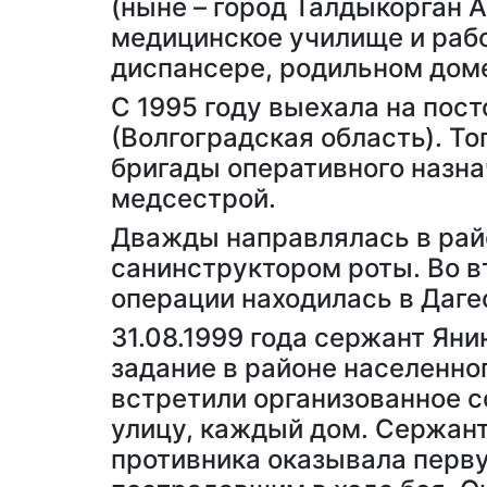
(ныне – город Талдыкорган 
медицинское училище и рабо
диспансере, родильном дом
С 1995 году выехала на пос
(Волгоградская область). То
бригады оперативного назн
медсестрой.
Дважды направлялась в райо
санинструктором роты. Во в
операции находилась в Дагес
31.08.1999 года сержант Ян
задание в районе населенно
встретили организованное 
улицу, каждый дом. Сержант
противника оказывала пер