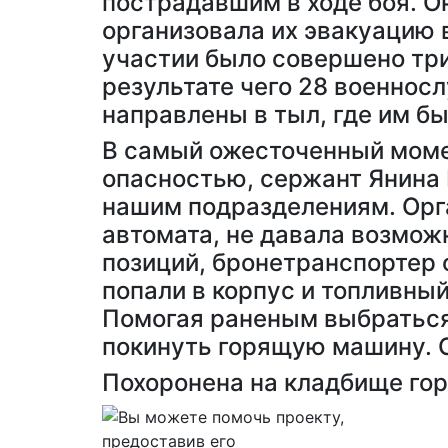
пострадавшим в ходе боя. О
организовала их эвакуацию 
участии было совершено три
результате чего 28 военно
направлены в тыл, где им б
В самый ожесточенный момен
опасностью, сержант Янина
нашим подразделениям. Орга
автомата, не давала возмож
позиций, бронетранспортер о
попали в корпус и топливны
Помогая раненым выбраться
покинуть горящую машину. С
Похоронена на кладбище гор