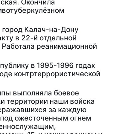
сская. Окончила
тивотуберкулёзном
в город Калач-на-Дону
акту в 22-й отдельной
. Работала реанимационной
публику в 1995-1996 годах
ходе контртеррористической
уппы выполняла боевое
ки территории наши войска
 сражавшихся за каждую
, под ожесточенным огнем
оеннослужащим,