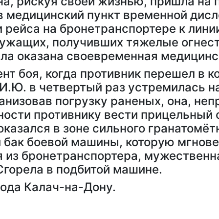
на, рискуя своей жизнью, пришла на
в медицинский пункт временной дисл
 рейса на бронетранспортере к линии
служащих, получивших тяжелые огнес
ыла оказана своевременная медицин
т боя, когда противник перешел в к
 И.Ю. в четвертый раз устремилась 
низовав погрузку раненых, она, неп
ности противнику вести прицельный о
казался в зоне сильного гранатомётн
й бак боевой машины, которую мгнове
 из бронетранспортера, мужественн
горела в подбитой машине.
ода Калач-на-Дону.