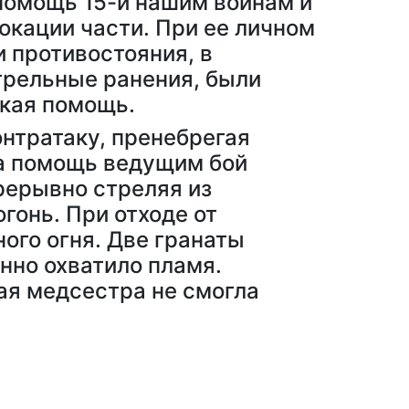
 помощь 15-и нашим воинам и
окации части. При ее личном
 противостояния, в
трельные ранения, были
ская помощь.
онтратаку, пренебрегая
на помощь ведущим бой
рерывно стреляя из
гонь. При отходе от
ого огня. Две гранаты
нно охватило пламя.
ая медсестра не смогла