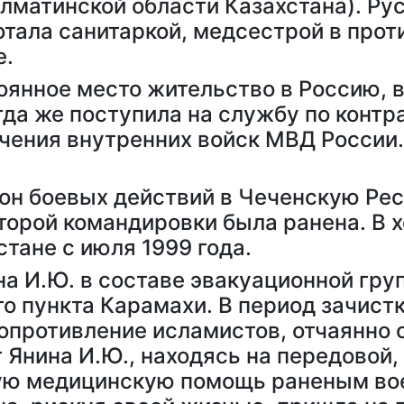
Алматинской области Казахстана). Ру
тала санитаркой, медсестрой в про
е.
тоянное место жительство в Россию, 
гда же поступила на службу по контр
ачения внутренних войск МВД России
н боевых действий в Чеченскую Рес
торой командировки была ранена. В 
тане с июля 1999 года.
ина И.Ю. в составе эвакуационной гр
го пункта Карамахи. В период зачист
сопротивление исламистов, отчаянно
 Янина И.Ю., находясь на передовой
вую медицинскую помощь раненым в