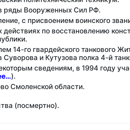
 в ряды Вооруженных Сил РФ.
ение, с присвоением воинского зва
 действиях по восстановлению конс
публики.
ем 14-го гвардейского танкового Жи
 Суворова и Кутузова полка 4-й танк
 некоторым сведениям, в 1994 году уч
ее…
).
ово Смоленской области.
ва (посмертно).