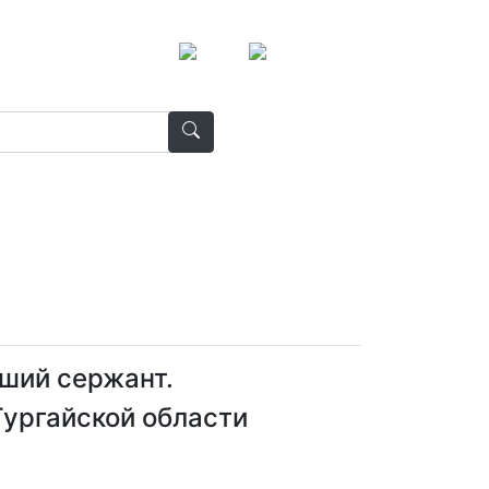
дший сержант.
Тургайской области