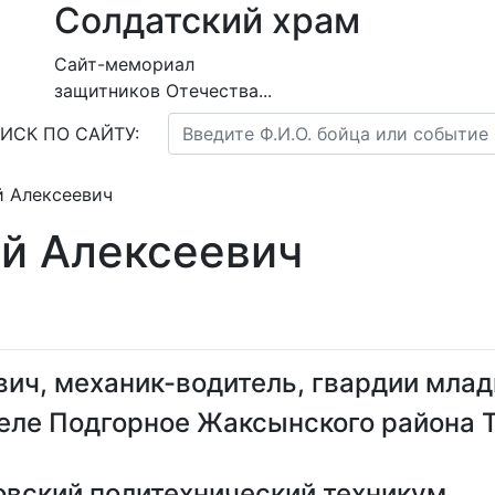
Солдатский храм
Сайт-мемориал
защитников Отечества...
ИСК ПО САЙТУ:
й Алексеевич
й Алексеевич
ич, механик-водитель, гвардии мла
 селе Подгорное Жаксынского района 
овский политехнический техникум.