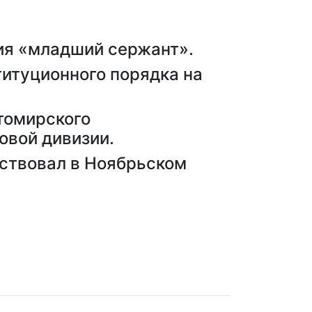
ния «младший сержант».
титуционного порядка на
томирского
овой дивизии.
аствовал в Ноябрьском