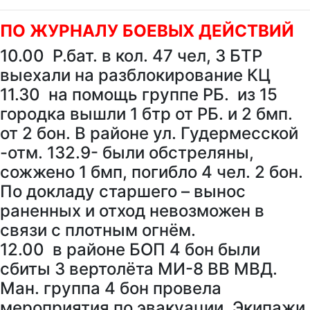
ПО ЖУРНАЛУ БОЕВЫХ ДЕЙСТВИЙ
10.00 Р.бат. в кол. 47 чел, 3 БТР
выехали на разблокирование КЦ
11.30 на помощь группе РБ. из 15
городка вышли 1 бтр от РБ. и 2 бмп.
от 2 бон. В районе ул. Гудермесской
-отм. 132.9- были обстреляны,
сожжено 1 бмп, погибло 4 чел. 2 бон.
По докладу старшего – вынос
раненных и отход невозможен в
связи с плотным огнём.
12.00 в районе БОП 4 бон были
сбиты 3 вертолёта МИ-8 ВВ МВД.
Ман. группа 4 бон провела
мероприятия по эвакуации. Экипажи