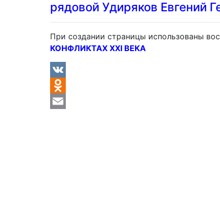
рядовой Удиряков Евгений Г
При создании страницы использованы вос
КОНФЛИКТАХ XXI ВЕКА
VK
Odnoklassniki
Email