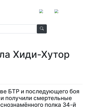
ела Хиди-Хутор
ыве БТР и последующего боя
и и получили смертельные
аснознамённого полка 34-й