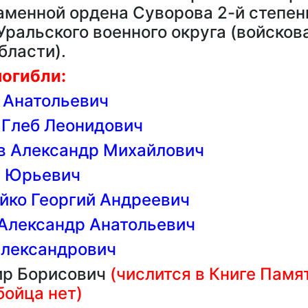
менной ордена Суворова 2-й степен
ральского военного округа (войскова
бласти).
огибли:
 Анатольевич
 Глеб Леонидович
в Александр Михайлович
р Юрьевич
йко Георгий Андреевич
Александр Анатольевич
Александрович
ир Борисович
(числится в Книге Памя
бойца нет)