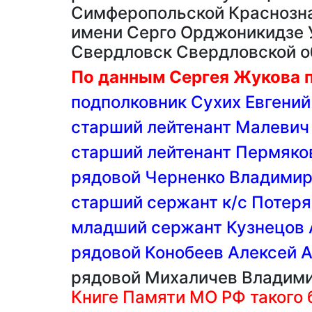
Симферопольской Краснозна
имени Серго Орджоникидзе У
Свердловск Свердловской о
По данным Сергея Жукова п
подполковник Сухих Евгений
cтарший лейтенант Малевич
cтарший лейтенант Пермяко
рядовой Черненко Владими
старший сержант к/с Потеря
младший сержант Кузнецов 
рядовой Конобеев Алексей 
рядовой Михаличев Владим
Книге Памяти МО РФ такого 