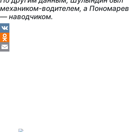
По другим данным, Шулындин был
механиком-водителем, а Пономарев
— наводчиком.
VK
Odnoklassniki
Email